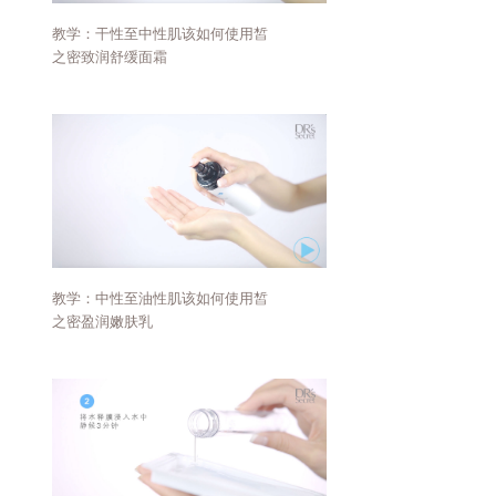
教学：干性至中性肌该如何使用皙
之密致润舒缓面霜
教学：中性至油性肌该如何使用皙
之密盈润嫩肤乳