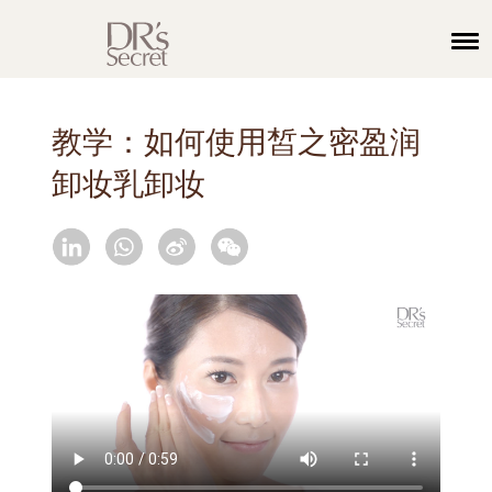
教学：如何使用皙之密盈润
卸妆乳卸妆