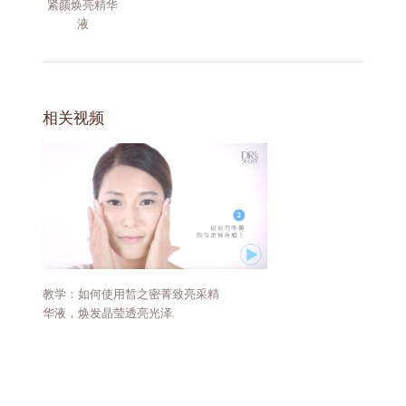
紧颜焕亮精华
液
相关视频
教学：如何使用皙之密菁致亮采精
华液，焕发晶莹透亮光泽