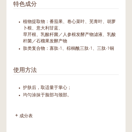
特色成分
植物提取物：番茄果、卷心菜叶、芜青叶、胡萝
卜根、意大利甘蓝、
旱芹根、乳酸杆菌／人参根发酵产物滤液、乳酸
杆菌／石榴果发酵产物
肽类复合物：寡肽-1、棕榈酰三肽-1、三肽-1铜
使用方法
护肤后，取适量于掌心；
均匀涂抹于脸部与颈部。
成分表