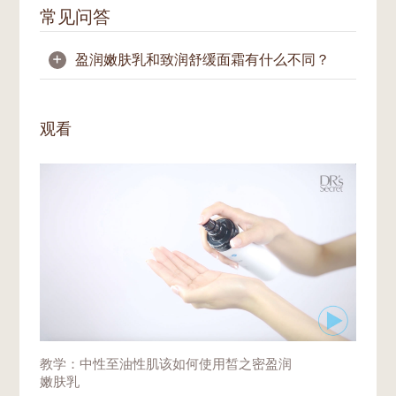
常见问答
+
盈润嫩肤乳和致润舒缓面霜有什么不同？
盈润嫩肤乳是一款轻盈的润肤乳，适合中性到
油性肌肤使用。
致润舒缓面霜
的质地较厚重，
观看
适合干性至中性肌肤使用。
教学：中性至油性肌该如何使用皙之密盈润
嫩肤乳