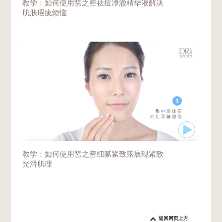
教学：如何使用皙之密祛痘净澈精华液解决
肌肤瑕疵烦恼
教学：如何使用皙之密细腻紧致露展现紧致
光滑肌理
返回网页上方