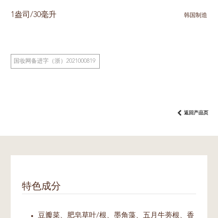
1盎司/30毫升
韩国制造
国妆网备进字（浙）2021000819
返回产品页
特色成分
豆瓣菜、肥皂草叶/根、墨角藻、五月牛蒡根、香