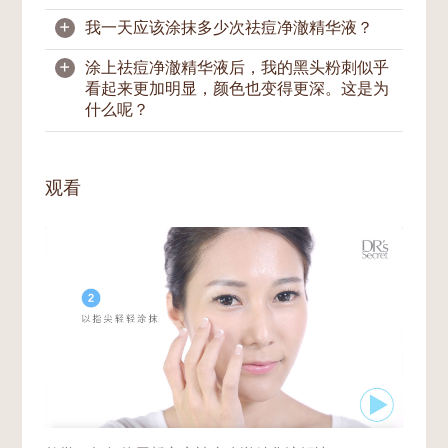
+
我一天应该涂抹多少次祛痘净澈精华液？
我们建议局部涂抹在所需部位，以帮助改善肤
况。
+
涂上祛痘净澈精华液后，我的黑头粉刺似乎
我们建议您一天内多次在需护理的部位涂上祛
看起来更加明显，颜色也变得更深。这是为
痘净澈精华液，或是在有需要时随时涂抹，以
什么呢？
帮助缓解情况。
如果情况非常严重，您也可以每隔2至3小时
这是黑头粉刺正在被清除，情况正在改善的过
涂抹一次，直到获得舒缓为止。补充涂抹时，
程。在这期间，您可以考虑搭配使用
菁致亮采
观看
应注意手指的清洁，或使用棉棒沾取涂抹。您
精华液
，助力肌肤柔嫩换新。若是肌肤干燥，
可使用纸巾轻轻按干去除肌肤表面的汗水或多
可使用
清滢调肤水
和/或
盈润补水精华露
滋润
余油脂，再补充涂抹祛痘净澈精华液。
肌肤，补充水分，这样有助黑头粉刺的代谢。