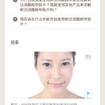
为什么我需要使用鲜活润颜精华液来溶解鲜
活润颜精华肽片？我能使用其他产品来溶解
鲜活润颜精华肽片吗？
+
我应该在什么年龄开始使用鲜活润颜精华肽
我们强烈建议您仅使用
鲜活润颜精华肽片
。来
片？
溶解鲜活润颜精华肽片A3。这是因为鲜活润
颜精华液是专为溶解和激活鲜活润颜精华肽片
A3而调配的，在快速充分溶解肽片的同时，
什么时候开始使用
鲜活润颜精华肽片
没有明确
既能保护寡肽-1的活性，并优化寡肽-1的肌肤
的限制。一般来说，25岁开始，皮肤衰老的
观看
渗透效力。
迹象就会开始显现。在这个年龄段，如果能及
早通过护肤程序为肌肤补充相关养分，呵护肌
肤维护青春则更有效率。
皮肤老化的速度取决于您的基因、环境、肤
色、紫外线照射和生活方式。当您发现皮肤出
现老化迹象时，可选择在日常护肤中更早地加
入鲜活润颜精华肽片。