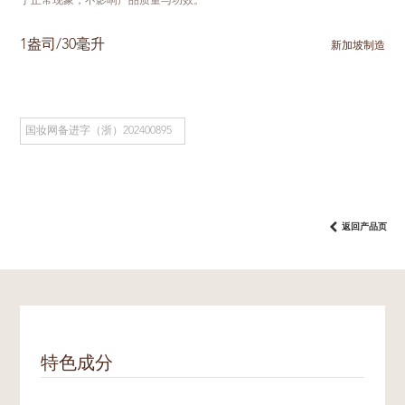
于正常现象，不影响产品质量与功效。
1盎司/30毫升
新加坡制造
国妆网备进字（浙）202400895
返回产品页
特色成分