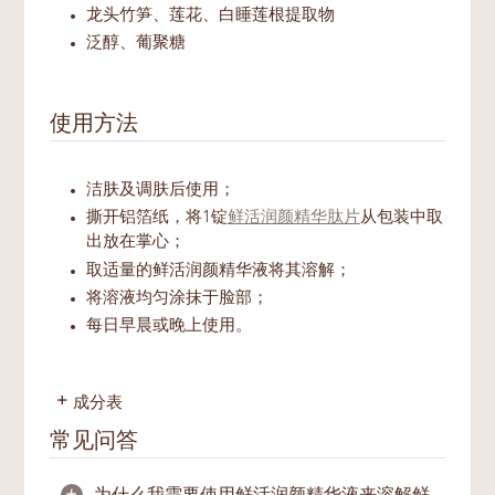
龙头竹笋、莲花、白睡莲根提取物
泛醇、葡聚糖
使用方法
洁肤及调肤后使用；
撕开铝箔纸，将1锭
鲜活润颜精华肽片
从包装中取
出放在掌心；
取适量的鲜活润颜精华液将其溶解；
将溶液均匀涂抹于脸部；
每日早晨或晚上使用。
成分表
常见问答
+