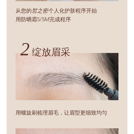
从您的
皙之密
个人化护肤程序开始
用防晒霜5/5M完成程序
2
绽放眉采
用螺旋刷梳理眉毛，让眉型更细致均匀