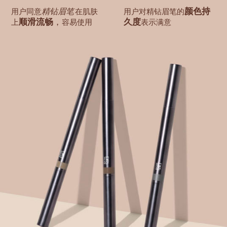
颜色持
精钻眉笔
用户同意
在肌肤
用户对精钻眉笔的
顺滑流畅
，
久度
上
容易使用
表示满意