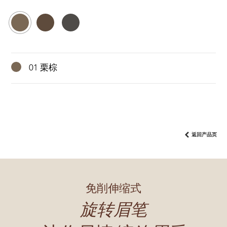
01 栗棕
返回产品页
免削伸缩式
旋转眉笔