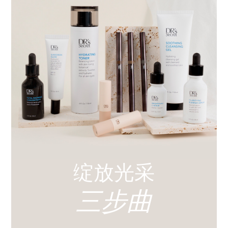
绽放光采
三步曲