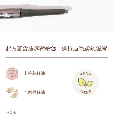
配方富含
滋养植物油
，保持眉毛
柔软滋润
山茶花籽油
巴西果籽油
成分表