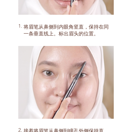
1.
将眉笔从鼻侧到内眼角竖直，保持在同
一条垂直线上。标出眉头的位置。
2.
接着将眉笔从鼻侧到瞳孔外侧保持直