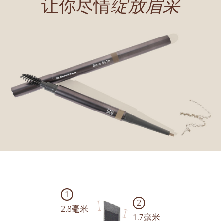
让你尽情
绽放眉采
1
2
2.8毫米
1.7毫米