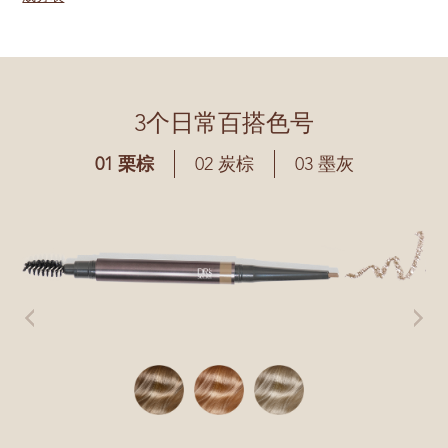
3个日常百搭色号
01 栗棕
02 炭棕
03 墨灰